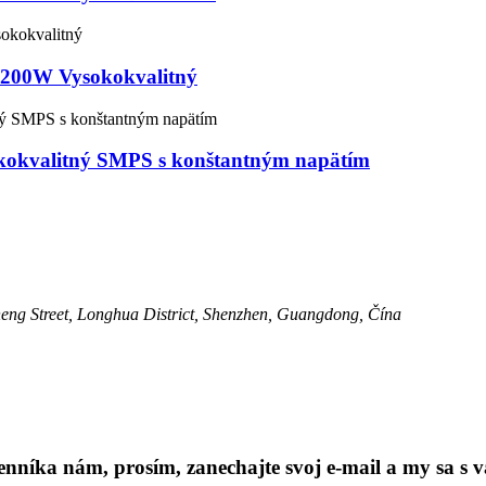
A 200W Vysokokvalitný
okvalitný SMPS s konštantným napätím
ng Street, Longhua District, Shenzhen, Guangdong, Čína
níka nám, prosím, zanechajte svoj e-mail a my sa s v