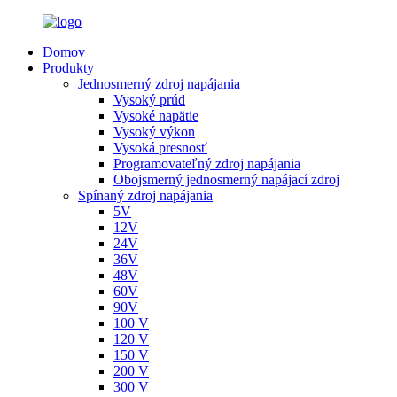
Domov
Produkty
Jednosmerný zdroj napájania
Vysoký prúd
Vysoké napätie
Vysoký výkon
Vysoká presnosť
Programovateľný zdroj napájania
Obojsmerný jednosmerný napájací zdroj
Spínaný zdroj napájania
5V
12V
24V
36V
48V
60V
90V
100 V
120 V
150 V
200 V
300 V