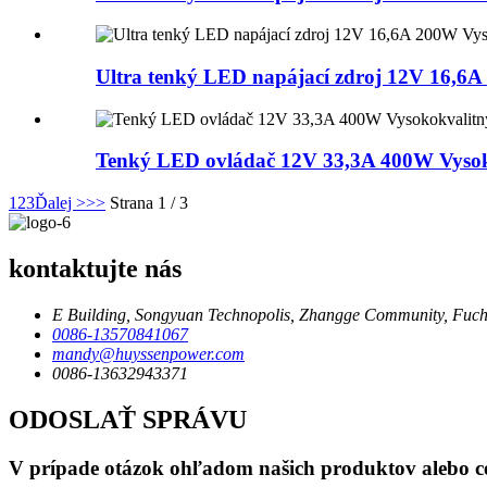
Ultra tenký LED napájací zdroj 12V 16,6
Tenký LED ovládač 12V 33,3A 400W Vysok
1
2
3
Ďalej >
>>
Strana 1 / 3
kontaktujte nás
E Building, Songyuan Technopolis, Zhangge Community, Fuche
0086-13570841067
mandy@huyssenpower.com
0086-13632943371
ODOSLAŤ SPRÁVU
V prípade otázok ohľadom našich produktov alebo cen