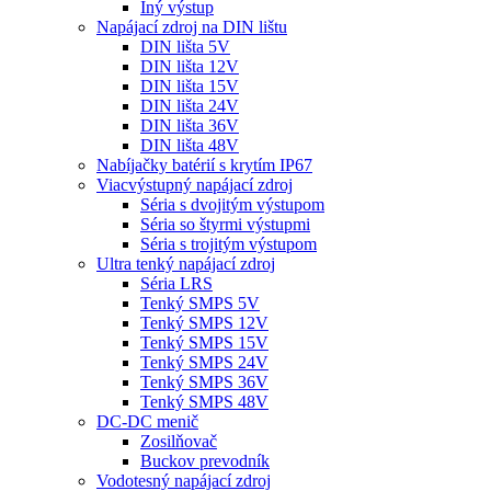
Iný výstup
Napájací zdroj na DIN lištu
DIN lišta 5V
DIN lišta 12V
DIN lišta 15V
DIN lišta 24V
DIN lišta 36V
DIN lišta 48V
Nabíjačky batérií s krytím IP67
Viacvýstupný napájací zdroj
Séria s dvojitým výstupom
Séria so štyrmi výstupmi
Séria s trojitým výstupom
Ultra tenký napájací zdroj
Séria LRS
Tenký SMPS 5V
Tenký SMPS 12V
Tenký SMPS 15V
Tenký SMPS 24V
Tenký SMPS 36V
Tenký SMPS 48V
DC-DC menič
Zosilňovač
Buckov prevodník
Vodotesný napájací zdroj