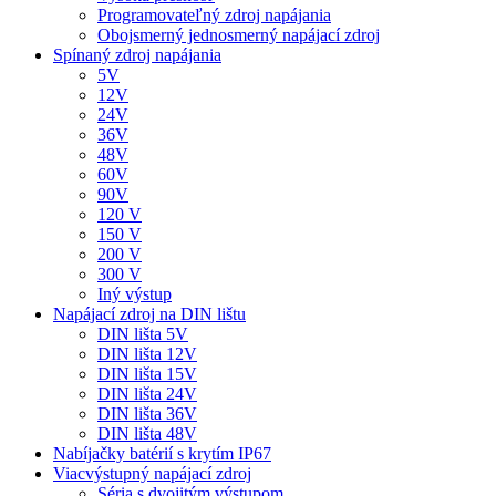
Programovateľný zdroj napájania
Obojsmerný jednosmerný napájací zdroj
Spínaný zdroj napájania
5V
12V
24V
36V
48V
60V
90V
120 V
150 V
200 V
300 V
Iný výstup
Napájací zdroj na DIN lištu
DIN lišta 5V
DIN lišta 12V
DIN lišta 15V
DIN lišta 24V
DIN lišta 36V
DIN lišta 48V
Nabíjačky batérií s krytím IP67
Viacvýstupný napájací zdroj
Séria s dvojitým výstupom