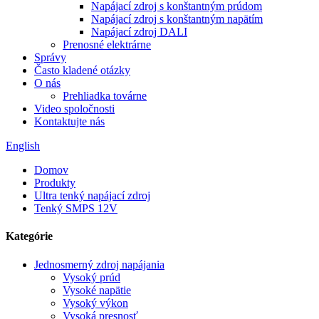
Napájací zdroj s konštantným prúdom
Napájací zdroj s konštantným napätím
Napájací zdroj DALI
Prenosné elektrárne
Správy
Často kladené otázky
O nás
Prehliadka továrne
Video spoločnosti
Kontaktujte nás
English
Domov
Produkty
Ultra tenký napájací zdroj
Tenký SMPS 12V
Kategórie
Jednosmerný zdroj napájania
Vysoký prúd
Vysoké napätie
Vysoký výkon
Vysoká presnosť