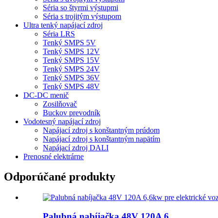
Séria so štyrmi výstupmi
Séria s trojitým výstupom
Ultra tenký napájací zdroj
Séria LRS
Tenký SMPS 5V
Tenký SMPS 12V
Tenký SMPS 15V
Tenký SMPS 24V
Tenký SMPS 36V
Tenký SMPS 48V
DC-DC menič
Zosilňovač
Buckov prevodník
Vodotesný napájací zdroj
Napájací zdroj s konštantným prúdom
Napájací zdroj s konštantným napätím
Napájací zdroj DALI
Prenosné elektrárne
Odporúčané produkty
Palubná nabíjačka 48V 120A 6...