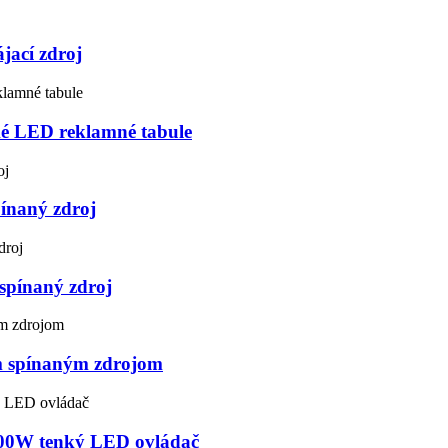
jací zdroj
ké LED reklamné tabule
ínaný zdroj
spínaný zdroj
m spínaným zdrojom
300W tenký LED ovládač