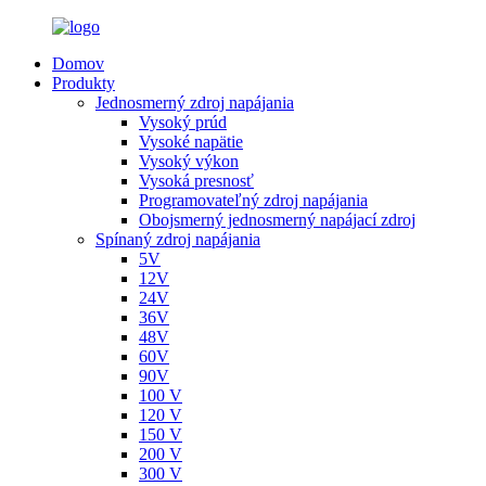
Domov
Produkty
Jednosmerný zdroj napájania
Vysoký prúd
Vysoké napätie
Vysoký výkon
Vysoká presnosť
Programovateľný zdroj napájania
Obojsmerný jednosmerný napájací zdroj
Spínaný zdroj napájania
5V
12V
24V
36V
48V
60V
90V
100 V
120 V
150 V
200 V
300 V