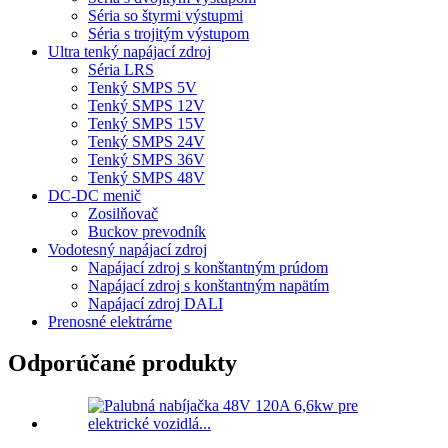
Séria so štyrmi výstupmi
Séria s trojitým výstupom
Ultra tenký napájací zdroj
Séria LRS
Tenký SMPS 5V
Tenký SMPS 12V
Tenký SMPS 15V
Tenký SMPS 24V
Tenký SMPS 36V
Tenký SMPS 48V
DC-DC menič
Zosilňovač
Buckov prevodník
Vodotesný napájací zdroj
Napájací zdroj s konštantným prúdom
Napájací zdroj s konštantným napätím
Napájací zdroj DALI
Prenosné elektrárne
Odporúčané produkty