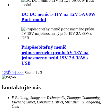
DC DC menič 5-11V na 12V 5A 60W
Buck modul
Prispôsobiteľný menič
jednosmerného prúdu 5V-18V na
jednosmerný prúd 19V 2A 38W s
USB
1
2
3
Ďalej >
>>
Strana 1 / 3
kontaktujte nás
E Building, Songyuan Technopolis, Zhangge Community,
Fucheng Street, Longhua District, Shenzhen, Guangdong,
Čína