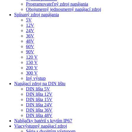
Programovateľný zdroj napájania
Obojsmerný jednosmerný napájací zdroj
Spínaný zdroj napájania
5V
12V
24V
36V
48V
60V
90V
120 V
150 V
200 V
300 V
Iný výstup
Napájací zdroj na DIN lištu
DIN lišta 5V
DIN lišta 12V
DIN lišta 15V
DIN lišta 24V
DIN lišta 36V
DIN lišta 48V
Nabíjačky batérií s krytím IP67
Viacvýstupný napájací zdroj
Séria s dvojitým výstupom