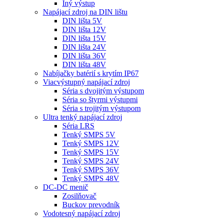
Iný výstup
Napájací zdroj na DIN lištu
DIN lišta 5V
DIN lišta 12V
DIN lišta 15V
DIN lišta 24V
DIN lišta 36V
DIN lišta 48V
Nabíjačky batérií s krytím IP67
Viacvýstupný napájací zdroj
Séria s dvojitým výstupom
Séria so štyrmi výstupmi
Séria s trojitým výstupom
Ultra tenký napájací zdroj
Séria LRS
Tenký SMPS 5V
Tenký SMPS 12V
Tenký SMPS 15V
Tenký SMPS 24V
Tenký SMPS 36V
Tenký SMPS 48V
DC-DC menič
Zosilňovač
Buckov prevodník
Vodotesný napájací zdroj