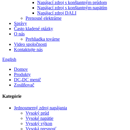
Napájací zdroj s konštantným prúdom
Napájací zdroj s konštantným napätím
Napájací zdroj DALI
Prenosné elektrárne
Správy
Často kladené otázky
O nás
Prehliadka továrne
Video spoločnosti
Kontaktujte nás
English
Domov
Produkty
DC-DC menič
Zosilňovač
Kategórie
Jednosmerný zdroj napájania
Vysoký prúd
Vysoké napätie
Vysoký výkon
Vysoká presnosť