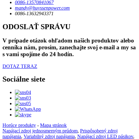
0086-13570841067
mandy@huyssenpower.com
0086-13632943371
ODOSLAŤ SPRÁVU
V prípade otázok ohľadom našich produktov alebo
cenníka nám, prosím, zanechajte svoj e-mail a my sa
s vami spojíme do 24 hodín.
DOTAZ TERAZ
Sociálne siete
Horúce produkty
-
Mapa stránok
Napájací zdroj jednosmerným prúdom
,
Prispôsobený zdroj
napájania
,
Variabilný zdroj napájania
,
Napájací zdroj LED pásikov
,