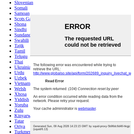
Slovenian
Somali
Samoan
Scots Gaelic
Shona
Sindhi
Sundanese
Swahili
Tajik
Tamil
Telugu
Thai
Ukrainian
Urdu
Uzbek
Vietnamese
Welsh
Xhosa
Yiddish
Yoruba
Zulu
Kinyarwanda
Tatar
Oriya
Turkmen