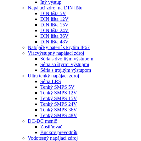
Iný výstup
Napájací zdroj na DIN lištu
DIN lišta 5V
DIN lišta 12V
DIN lišta 15V
DIN lišta 24V
DIN lišta 36V
DIN lišta 48V
Nabíjačky batérií s krytím IP67
Viacvýstupný napájací zdroj
Séria s dvojitým výstupom
Séria so štyrmi výstupmi
Séria s trojitým výstupom
Ultra tenký napájací zdroj
Séria LRS
Tenký SMPS 5V
Tenký SMPS 12V
Tenký SMPS 15V
Tenký SMPS 24V
Tenký SMPS 36V
Tenký SMPS 48V
DC-DC menič
Zosilňovač
Buckov prevodník
Vodotesný napájací zdroj