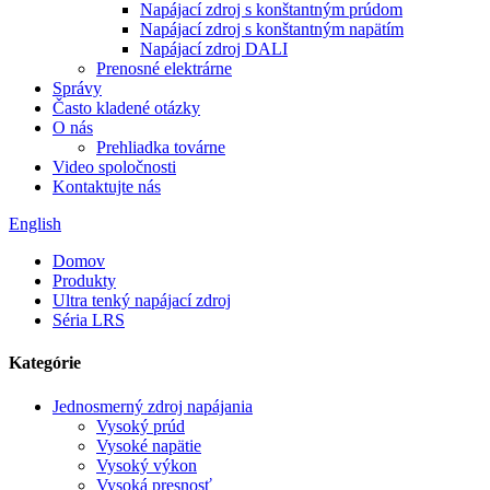
Napájací zdroj s konštantným prúdom
Napájací zdroj s konštantným napätím
Napájací zdroj DALI
Prenosné elektrárne
Správy
Často kladené otázky
O nás
Prehliadka továrne
Video spoločnosti
Kontaktujte nás
English
Domov
Produkty
Ultra tenký napájací zdroj
Séria LRS
Kategórie
Jednosmerný zdroj napájania
Vysoký prúd
Vysoké napätie
Vysoký výkon
Vysoká presnosť