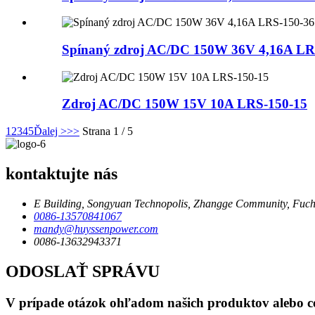
Spínaný zdroj AC/DC 150W 36V 4,16A LR
Zdroj AC/DC 150W 15V 10A LRS-150-15
1
2
3
4
5
Ďalej >
>>
Strana 1 / 5
kontaktujte nás
E Building, Songyuan Technopolis, Zhangge Community, Fuche
0086-13570841067
mandy@huyssenpower.com
0086-13632943371
ODOSLAŤ SPRÁVU
V prípade otázok ohľadom našich produktov alebo cen