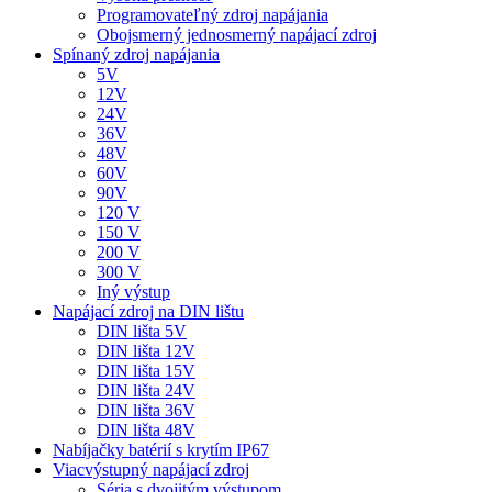
Programovateľný zdroj napájania
Obojsmerný jednosmerný napájací zdroj
Spínaný zdroj napájania
5V
12V
24V
36V
48V
60V
90V
120 V
150 V
200 V
300 V
Iný výstup
Napájací zdroj na DIN lištu
DIN lišta 5V
DIN lišta 12V
DIN lišta 15V
DIN lišta 24V
DIN lišta 36V
DIN lišta 48V
Nabíjačky batérií s krytím IP67
Viacvýstupný napájací zdroj
Séria s dvojitým výstupom