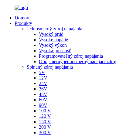
Domov
Produkty
Jednosmerný zdroj napájania
Vysoký prúd
Vysoké napätie
Vysoký výkon
Vysoká presnosť
Programovateľný zdroj napájania
Obojsmerný jednosmerný napájací zdroj
Spínaný zdroj napájania
5V
12V
24V
36V
48V
60V
90V
100 V
120 V
150 V
200 V
300 V