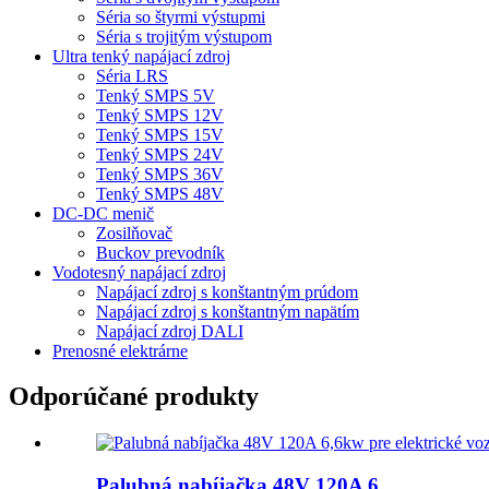
Séria so štyrmi výstupmi
Séria s trojitým výstupom
Ultra tenký napájací zdroj
Séria LRS
Tenký SMPS 5V
Tenký SMPS 12V
Tenký SMPS 15V
Tenký SMPS 24V
Tenký SMPS 36V
Tenký SMPS 48V
DC-DC menič
Zosilňovač
Buckov prevodník
Vodotesný napájací zdroj
Napájací zdroj s konštantným prúdom
Napájací zdroj s konštantným napätím
Napájací zdroj DALI
Prenosné elektrárne
Odporúčané produkty
Palubná nabíjačka 48V 120A 6...