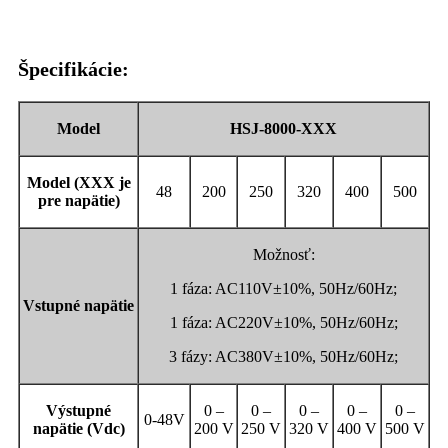
Špecifikácie:
Model
HSJ-8000-XXX
Model (
XXX je
48
200
250
320
400
500
pre napätie
)
Možnosť:
1 fáza: AC110V±10%, 50Hz/60Hz;
Vstupné napätie
1 fáza: AC220V±10%, 50Hz/60Hz;
3 fázy: AC380V±10%, 50Hz/60Hz;
Výstupné
0 –
0 –
0 –
0 –
0 –
0-48V
napätie (Vdc)
200 V
250 V
320 V
400 V
500 V