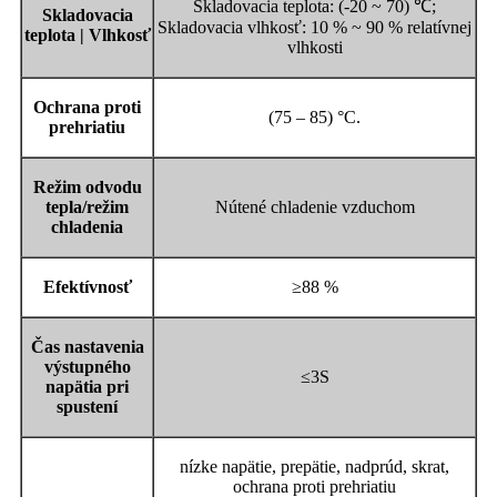
Skladovacia teplota: (-20 ~ 70) ℃;
Skladovacia
Skladovacia vlhkosť: 10 % ~ 90 % relatívnej
teplota | Vlhkosť
vlhkosti
Ochrana proti
(75 – 85) °C.
prehriatiu
Režim odvodu
tepla/režim
Nútené chladenie vzduchom
chladenia
Efektívnosť
≥88 %
Čas nastavenia
výstupného
≤3S
napätia pri
spustení
nízke napätie, prepätie, nadprúd, skrat,
ochrana proti prehriatiu