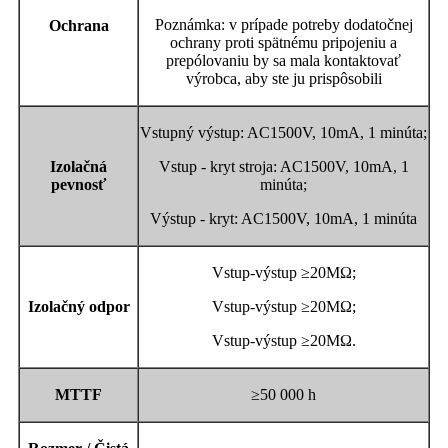
Poznámka: v prípade potreby dodatočnej
Ochrana
ochrany proti spätnému pripojeniu a
prepólovaniu by sa mala kontaktovať
výrobca, aby ste ju prispôsobili
Vstupný výstup: AC1500V, 10mA, 1 minúta;
Izolačná
Vstup - kryt stroja: AC1500V, 10mA, 1
pevnosť
minúta;
Výstup - kryt: AC1500V, 10mA, 1 minúta
Vstup-výstup ≥20MΩ;
Izolačný odpor
Vstup-výstup ≥20MΩ;
Vstup-výstup ≥20MΩ.
MTTF
≥50 000 h