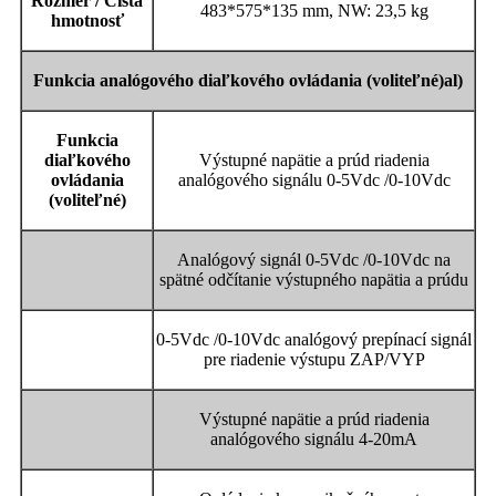
Rozmer / Čistá
483*575*135 mm, NW: 23,5 kg
hmotnosť
Funkcia analógového diaľkového ovládania (voliteľné)
al
)
Funkcia
diaľkového
Výstupné napätie a prúd riadenia
ovládania
analógového signálu 0-5Vdc /0-10Vdc
(voliteľné)
Analógový signál 0-5Vdc /0-10Vdc na
spätné odčítanie výstupného napätia a prúdu
0-5Vdc /0-10Vdc analógový prepínací signál
pre riadenie výstupu ZAP/VYP
Výstupné napätie a prúd riadenia
analógového signálu 4-20mA