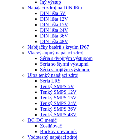
Iný výstup
Napájací zdroj na DIN lištu
DIN lišta 5V
DIN lišta 12V
DIN lišta 15V
DIN lišta 24V
DIN lišta 36V
DIN lišta 48V
Nabíjačky batérií s krytím IP67
Viacvýstupný napájací zdroj
Séria s dvojitým výstupom
Séria so štyrmi výstupmi
Séria s trojitým výstupom
Ultra tenký napájací zdroj
Séria LRS
Tenký SMPS 5V
Tenký SMPS 12V
Tenký SMPS 15V
Tenký SMPS 24V
Tenký SMPS 36V
Tenký SMPS 48V
DC-DC menič
Zosilňovač
Buckov prevodník
Vodotesný napájací zdroj