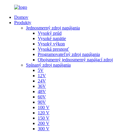
Domov
Produkty
Jednosmerný zdroj napájania
Vysoký prúd
Vysoké napätie
Vysoký výkon
Vysoká presnosť
Programovateľný zdroj napájania
Obojsmerný jednosmerný napájací zdroj
Spínaný zdroj napájania
5V
12V
24V
36V
48V
60V
90V
100 V
120 V
150 V
200 V
300 V