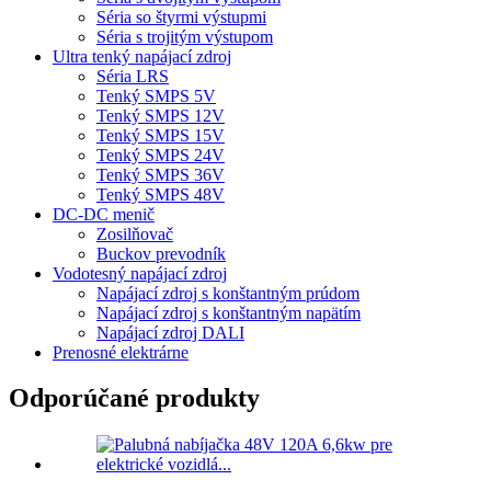
Séria so štyrmi výstupmi
Séria s trojitým výstupom
Ultra tenký napájací zdroj
Séria LRS
Tenký SMPS 5V
Tenký SMPS 12V
Tenký SMPS 15V
Tenký SMPS 24V
Tenký SMPS 36V
Tenký SMPS 48V
DC-DC menič
Zosilňovač
Buckov prevodník
Vodotesný napájací zdroj
Napájací zdroj s konštantným prúdom
Napájací zdroj s konštantným napätím
Napájací zdroj DALI
Prenosné elektrárne
Odporúčané produkty