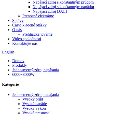
Napájací zdroj s konštantným prúdom
Napájací zdroj s konštantným napätím
Napájací zdroj DALI
Prenosné elektrárne
Správy
Často kladené otázky
O nás
Prehliadka továrne
Video spoločnosti
Kontaktujte nás
English
Domov
Produkty
Jednosmerný zdroj napájania
6000~8000W
Kategórie
Jednosmerný zdroj napájania
Vysoký prúd
Vysoké napätie
Vysoký výkon
Vysoká presnosť