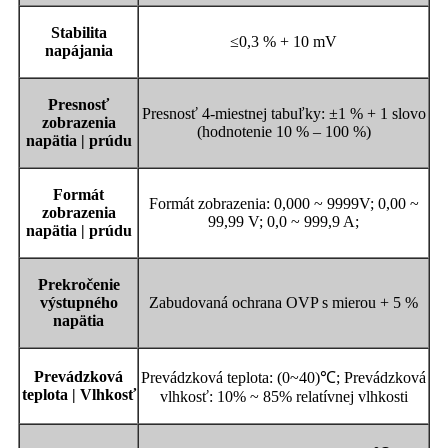
Stabilita
≤0,3 % + 10 mV
napájania
Presnosť
Presnosť 4-miestnej tabuľky: ±1 % + 1 slovo
zobrazenia
(hodnotenie 10 % – 100 %)
napätia | prúdu
Formát
Formát zobrazenia: 0,000 ~ 9999V; 0,00 ~
zobrazenia
99,99 V; 0,0 ~ 999,9 A;
napätia | prúdu
Prekročenie
výstupného
Zabudovaná ochrana OVP s mierou + 5 %
napätia
Prevádzková
Prevádzková teplota: (0~40)℃; Prevádzková
teplota | Vlhkosť
vlhkosť: 10% ~ 85% relatívnej vlhkosti