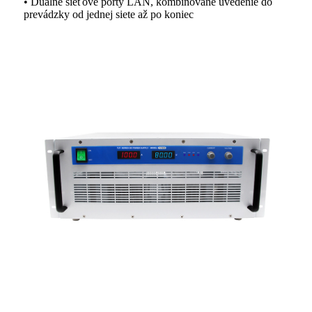
• Duálne sieťové porty LAN, kombinované uvedenie do
prevádzky od jednej siete až po koniec