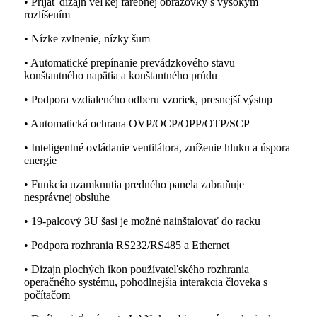
• Prijať dizajn veľkej farebnej obrazovky s vysokým
rozlíšením
• Nízke zvlnenie, nízky šum
• Automatické prepínanie prevádzkového stavu
konštantného napätia a konštantného prúdu
• Podpora vzdialeného odberu vzoriek, presnejší výstup
• Automatická ochrana OVP/OCP/OPP/OTP/SCP
• Inteligentné ovládanie ventilátora, zníženie hluku a úspora
energie
• Funkcia uzamknutia predného panela zabraňuje
nesprávnej obsluhe
• 19-palcový 3U šasi je možné nainštalovať do racku
• Podpora rozhrania RS232/RS485 a Ethernet
• Dizajn plochých ikon používateľského rozhrania
operačného systému, pohodlnejšia interakcia človeka s
počítačom