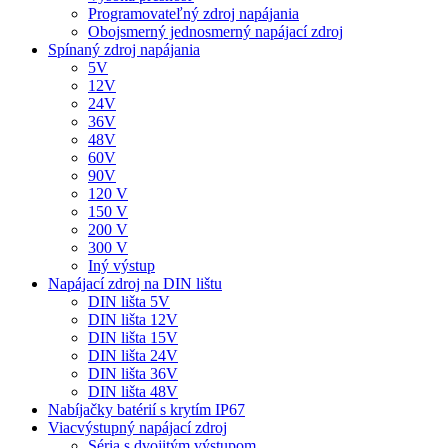
Programovateľný zdroj napájania
Obojsmerný jednosmerný napájací zdroj
Spínaný zdroj napájania
5V
12V
24V
36V
48V
60V
90V
120 V
150 V
200 V
300 V
Iný výstup
Napájací zdroj na DIN lištu
DIN lišta 5V
DIN lišta 12V
DIN lišta 15V
DIN lišta 24V
DIN lišta 36V
DIN lišta 48V
Nabíjačky batérií s krytím IP67
Viacvýstupný napájací zdroj
Séria s dvojitým výstupom