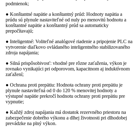
podmienok;
● Konštantné napätie a konštantný prúd: Hodnoty napätia a
prúdu sú plynule nastaviteľné od nuly po menovitú hodnotu a
konštantné napätie a konštantný prúd sa automaticky
prepočítavajú;
● Inteligentné: Voliteľné analógové riadenie a pripojenie PLC na
vytvorenie diaľkovo ovládaného inteligentného stabilizovaného
zdroja napájania;
● Silná prispôsobivosť: vhodné pre rôzne zaťaženia, výkon je
rovnako vynikajúci pri odporovom, kapacitnom aj induktívnom
zaťažení;
● Ochrana proti prepätiu: Hodnota ochrany proti prepätiu je
plynule nastaviteľná od 0 do 120 % menovitej hodnoty a
výstupné napätie prekročí hodnotu ochrany proti prepätiu pre
vypnutie;
● Každý zdroj napájania má dostatok rezervného priestoru na
zabezpečenie dobrého výkonu a dlhej životnosti pri dlhodobej
prevádzke na plný výkon.