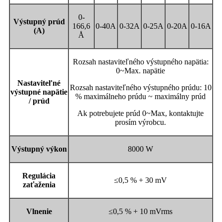
0-
Výstupný prúd
166,6
0-40A
0-32A
0-25A
0-20A
0-16A
(A)
Å
Rozsah nastaviteľného výstupného napätia:
0~Max. napätie
Nastaviteľné
Rozsah nastaviteľného výstupného prúdu: 10
výstupné napätie
% maximálneho prúdu ~ maximálny prúd
/ prúd
Ak potrebujete prúd 0~Max, kontaktujte
prosím výrobcu.
Výstupný výkon
8000 W
Regulácia
≤0,5 % + 30 mV
zaťaženia
Vlnenie
≤0,5 % + 10 mVrms