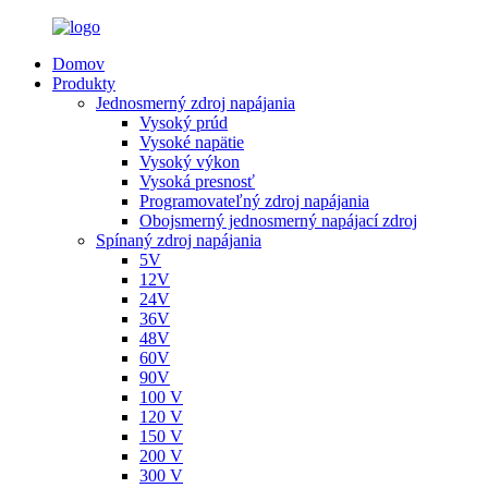
Domov
Produkty
Jednosmerný zdroj napájania
Vysoký prúd
Vysoké napätie
Vysoký výkon
Vysoká presnosť
Programovateľný zdroj napájania
Obojsmerný jednosmerný napájací zdroj
Spínaný zdroj napájania
5V
12V
24V
36V
48V
60V
90V
100 V
120 V
150 V
200 V
300 V