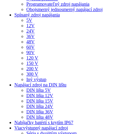
Programovateľný zdroj napájania
Obojsmerný jednosmerný napájací zdroj
Spínaný zdroj napájania
5V
12V
24V
36V
48V
60V
90V
120 V
150 V
200 V
300 V
Iný výstup
Napájací zdroj na DIN lištu
DIN lišta 5V
DIN lišta 12V
DIN lišta 15V
DIN lišta 24V
DIN lišta 36V
DIN lišta 48V
Nabíjačky batérií s krytím IP67
Viacvýstupný napájací zdroj
Séria s dvojitým výstupom