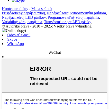
Horúce produkty
-
Mapa stránok
Prispôsobený napájací zdroj
,
Napájací zdroj jednosmerným prúdom
,
Napájací zdroj LED pásikov
,
Programovateľný zdroj napájania
,
Variabilný zdroj napájania
,
Transformátor pre LED pásiky
,
© Autorské práva - 2010 – 2025: Všetky práva vyhradené.
Odoslať e-mail
Skype
WhatsApp
WeChat
x