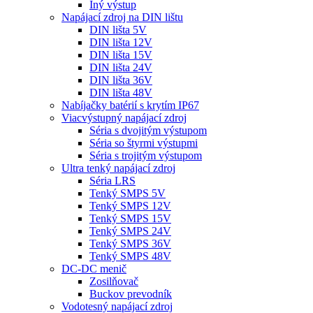
Iný výstup
Napájací zdroj na DIN lištu
DIN lišta 5V
DIN lišta 12V
DIN lišta 15V
DIN lišta 24V
DIN lišta 36V
DIN lišta 48V
Nabíjačky batérií s krytím IP67
Viacvýstupný napájací zdroj
Séria s dvojitým výstupom
Séria so štyrmi výstupmi
Séria s trojitým výstupom
Ultra tenký napájací zdroj
Séria LRS
Tenký SMPS 5V
Tenký SMPS 12V
Tenký SMPS 15V
Tenký SMPS 24V
Tenký SMPS 36V
Tenký SMPS 48V
DC-DC menič
Zosilňovač
Buckov prevodník
Vodotesný napájací zdroj