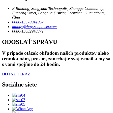
E Building, Songyuan Technopolis, Zhangge Community,
Fucheng Street, Longhua District, Shenzhen, Guangdong,
Čína
0086-13570841067
mandy@huyssenpower.com
0086-13632943371
ODOSLAŤ SPRÁVU
V prípade otázok ohľadom našich produktov alebo
cenníka nám, prosím, zanechajte svoj e-mail a my sa
s vami spojíme do 24 hodín.
DOTAZ TERAZ
Sociálne siete