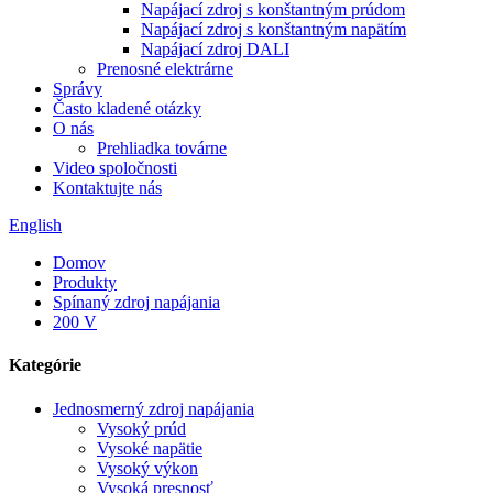
Napájací zdroj s konštantným prúdom
Napájací zdroj s konštantným napätím
Napájací zdroj DALI
Prenosné elektrárne
Správy
Často kladené otázky
O nás
Prehliadka továrne
Video spoločnosti
Kontaktujte nás
English
Domov
Produkty
Spínaný zdroj napájania
200 V
Kategórie
Jednosmerný zdroj napájania
Vysoký prúd
Vysoké napätie
Vysoký výkon
Vysoká presnosť