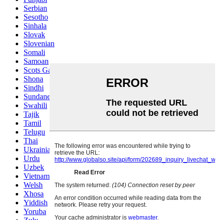
Serbian
Sesotho
Sinhala
Slovak
Slovenian
Somali
Samoan
Scots Gaelic
Shona
Sindhi
Sundanese
Swahili
Tajik
Tamil
Telugu
Thai
Ukrainian
Urdu
Uzbek
Vietnamese
Welsh
Xhosa
Yiddish
Yoruba