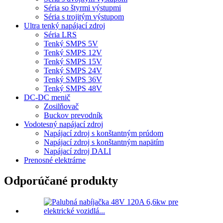
Séria so štyrmi výstupmi
Séria s trojitým výstupom
Ultra tenký napájací zdroj
Séria LRS
Tenký SMPS 5V
Tenký SMPS 12V
Tenký SMPS 15V
Tenký SMPS 24V
Tenký SMPS 36V
Tenký SMPS 48V
DC-DC menič
Zosilňovač
Buckov prevodník
Vodotesný napájací zdroj
Napájací zdroj s konštantným prúdom
Napájací zdroj s konštantným napätím
Napájací zdroj DALI
Prenosné elektrárne
Odporúčané produkty