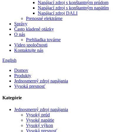
Napájací zdroj s konštantným prúdom
Napájací zdroj s konštantným napätím
Napájací zdroj DALI
Prenosné elektrárne
Správy
Často kladené otázky
O nás
Prehliadka továrne
Video spoločnosti
Kontaktujte nás
English
Domov
Produkty
Jednosmerný zdroj napájania
Vysoká presnosť
Kategórie
Jednosmerný zdroj napájania
Vysoký prúd
Vysoké napätie
Vysoký výkon
Vysoká presnosť