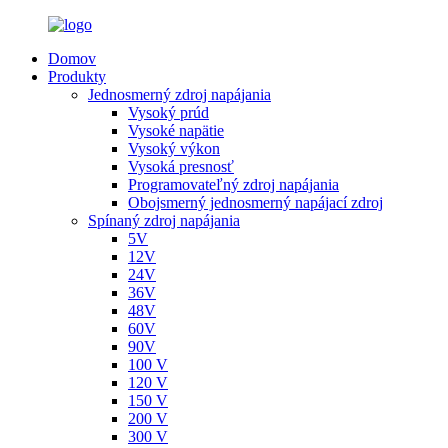
Domov
Produkty
Jednosmerný zdroj napájania
Vysoký prúd
Vysoké napätie
Vysoký výkon
Vysoká presnosť
Programovateľný zdroj napájania
Obojsmerný jednosmerný napájací zdroj
Spínaný zdroj napájania
5V
12V
24V
36V
48V
60V
90V
100 V
120 V
150 V
200 V
300 V