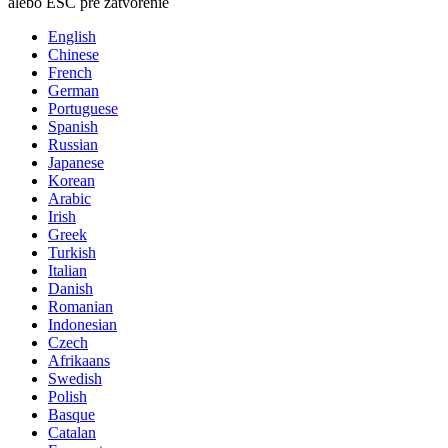
alebo ESC pre zatvorenie
English
Chinese
French
German
Portuguese
Spanish
Russian
Japanese
Korean
Arabic
Irish
Greek
Turkish
Italian
Danish
Romanian
Indonesian
Czech
Afrikaans
Swedish
Polish
Basque
Catalan