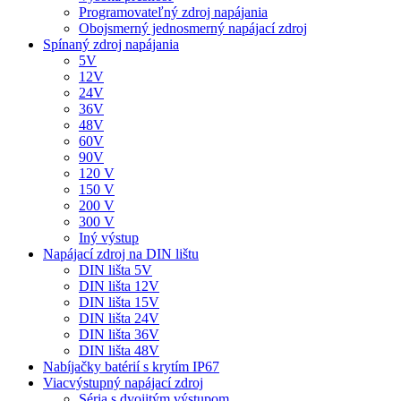
Programovateľný zdroj napájania
Obojsmerný jednosmerný napájací zdroj
Spínaný zdroj napájania
5V
12V
24V
36V
48V
60V
90V
120 V
150 V
200 V
300 V
Iný výstup
Napájací zdroj na DIN lištu
DIN lišta 5V
DIN lišta 12V
DIN lišta 15V
DIN lišta 24V
DIN lišta 36V
DIN lišta 48V
Nabíjačky batérií s krytím IP67
Viacvýstupný napájací zdroj
Séria s dvojitým výstupom