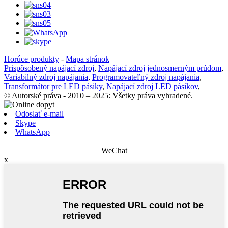
Horúce produkty
-
Mapa stránok
Prispôsobený napájací zdroj
,
Napájací zdroj jednosmerným prúdom
,
Variabilný zdroj napájania
,
Programovateľný zdroj napájania
,
Transformátor pre LED pásiky
,
Napájací zdroj LED pásikov
,
© Autorské práva - 2010 – 2025: Všetky práva vyhradené.
Odoslať e-mail
Skype
WhatsApp
WeChat
x