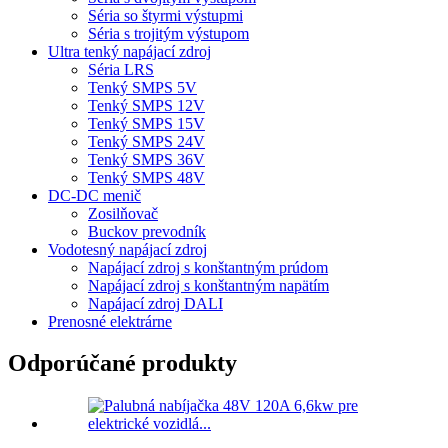
Séria so štyrmi výstupmi
Séria s trojitým výstupom
Ultra tenký napájací zdroj
Séria LRS
Tenký SMPS 5V
Tenký SMPS 12V
Tenký SMPS 15V
Tenký SMPS 24V
Tenký SMPS 36V
Tenký SMPS 48V
DC-DC menič
Zosilňovač
Buckov prevodník
Vodotesný napájací zdroj
Napájací zdroj s konštantným prúdom
Napájací zdroj s konštantným napätím
Napájací zdroj DALI
Prenosné elektrárne
Odporúčané produkty