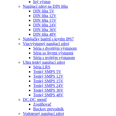
Iný výstup
Napájací zdroj na DIN lištu
DIN lišta 5V
DIN lišta 12V
DIN lišta 15V
DIN lišta 24V
DIN lišta 36V
DIN lišta 48V
Nabíjačky batérií s krytím IP67
Viacvýstupný napájací zdroj
Séria s dvojitým výstupom
Séria so štyrmi výstupmi
Séria s trojitým výstupom
Ultra tenký napájací zdroj
Séria LRS
Tenký SMPS 5V
Tenký SMPS 12V
Tenký SMPS 15V
Tenký SMPS 24V
Tenký SMPS 36V
Tenký SMPS 48V
DC-DC menič
Zosilňovač
Buckov prevodník
Vodotesný napájací zdroj