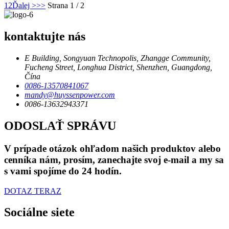
1
2
Ďalej >
>>
Strana 1 / 2
kontaktujte nás
E Building, Songyuan Technopolis, Zhangge Community,
Fucheng Street, Longhua District, Shenzhen, Guangdong,
Čína
0086-13570841067
mandy@huyssenpower.com
0086-13632943371
ODOSLAŤ SPRÁVU
V prípade otázok ohľadom našich produktov alebo
cenníka nám, prosím, zanechajte svoj e-mail a my sa
s vami spojíme do 24 hodín.
DOTAZ TERAZ
Sociálne siete